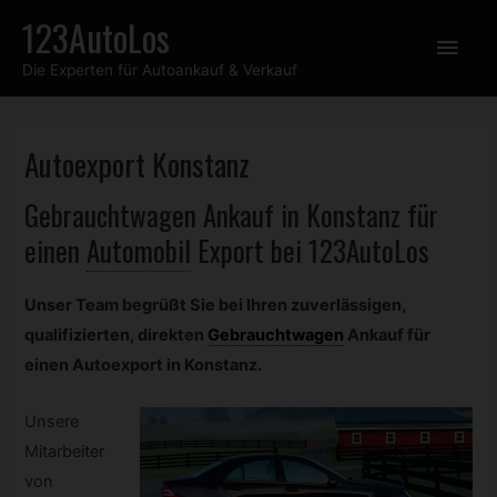
Zum
123AutoLos
Hau
Inhalt
Die Experten für Autoankauf & Verkauf
springen
Autoexport Konstanz
Gebrauchtwagen
Ankauf in Konstanz für
einen
Automobil
Export bei 123AutoLos
Unser Team begrüßt Sie bei Ihren zuverlässigen,
qualifizierten, direkten
Gebrauchtwagen
Ankauf für
einen Autoexport in Konstanz.
Unsere
Mitarbeiter
von