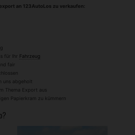
oexport an 123AutoLos zu verkaufen:
ig
 für Ihr
Fahrzeug
nd fair
chlossen
n uns abgeholt
dem Thema Export aus
stigen Papierkram zu kümmern
o?