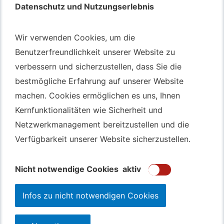
Datenschutz und Nutzungserlebnis
Datenschutz und Nutzungserlebnis
Autotransport – An & Verkauf
Wir verwenden Cookies, um die
Wir verwenden Cookies, um die
Benutzerfreundlichkeit unserer Website zu
Benutzerfreundlichkeit unserer Website zu
Autotransport Bochum
verbessern und sicherzustellen, dass Sie die
verbessern und sicherzustellen, dass Sie die
Autotransport Düsseldorf
bestmögliche Erfahrung auf unserer Website
bestmögliche Erfahrung auf unserer Website
Autotransport Essen
machen. Cookies ermöglichen es uns, Ihnen
machen. Cookies ermöglichen es uns, Ihnen
Autoexport Gelsenkirchen
Kernfunktionalitäten wie Sicherheit und
Kernfunktionalitäten wie Sicherheit und
Autoexport Herne
Netzwerkmanagement bereitzustellen und die
Netzwerkmanagement bereitzustellen und die
Autoüberführung Leverkusen
Verfügbarkeit unserer Website sicherzustellen.
Verfügbarkeit unserer Website sicherzustellen.
Autoüberführung Mülheim an der Ruhr
Gebrauchtwagen
Ankauf Bochum
Nicht notwendige Cookies
Nicht notwendige Cookies
aktiv
aktiv
Infos zu nicht notwendigen Cookies
Infos zu nicht notwendigen Cookies