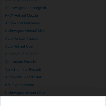
Sportwagen
Lamborghini
PKW
Verkauf Mazda
Autoexport Mercedes
Kleinwagen
Verkauf
Mini
Auto Verkauf Nissan
Auto Ankauf Opel
Autoankauf Peugeot
Sportautos Porsche
Verkehrsmittel Renault
Automobil
Export Seat
Kfz-
Export Skoda
Kleinwagen
Ankauf Smart