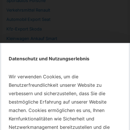
Sportautos Porsche
Verkehrsmittel Renault
Automobil
Export Seat
Kfz-
Export Skoda
Kleinwagen
Ankauf Smart
Datenschutz und Nutzungserlebnis
Datenschutz und Nutzungserlebnis
Autotransport – An & Verkauf
Wir verwenden Cookies, um die
Wir verwenden Cookies, um die
Benutzerfreundlichkeit unserer Website zu
Benutzerfreundlichkeit unserer Website zu
Autotransport Bochum
verbessern und sicherzustellen, dass Sie die
verbessern und sicherzustellen, dass Sie die
Autotransport Düsseldorf
bestmögliche Erfahrung auf unserer Website
bestmögliche Erfahrung auf unserer Website
Autotransport Essen
machen. Cookies ermöglichen es uns, Ihnen
machen. Cookies ermöglichen es uns, Ihnen
Autoexport Gelsenkirchen
Kernfunktionalitäten wie Sicherheit und
Kernfunktionalitäten wie Sicherheit und
Autoexport Herne
Netzwerkmanagement bereitzustellen und die
Netzwerkmanagement bereitzustellen und die