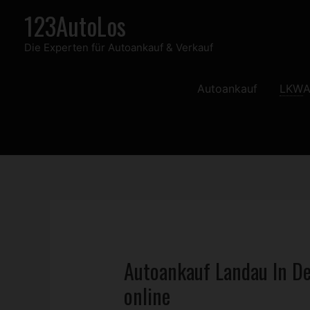
Zum
123AutoLos
Inhalt
Die Experten für Autoankauf & Verkauf
springen
Autoankauf
LKW
A
Autoankauf Landau In De
online