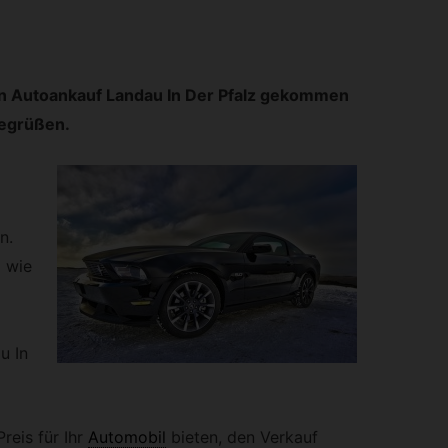
on Autoankauf Landau In Der Pfalz gekommen
begrüßen.
n.
d wie
u In
reis für Ihr
Automobil
bieten, den Verkauf