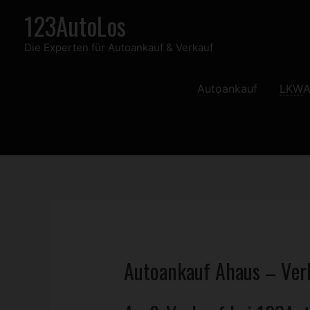
Zum
123AutoLos
Inhalt
Die Experten für Autoankauf & Verkauf
springen
Autoankauf
LKW
A
Autoankauf Ahaus – Verk