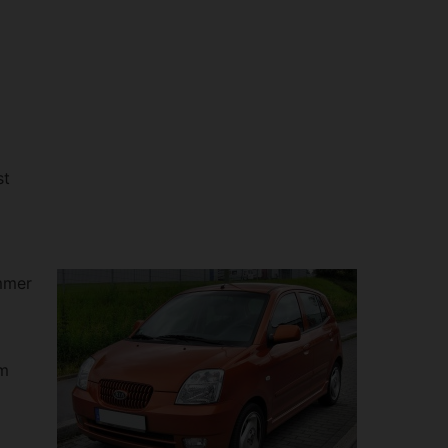
st
immer
em