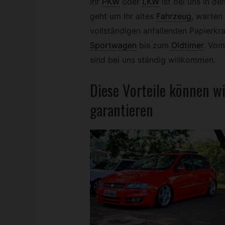
Ihr
PKW
oder
LKW
ist bei uns in d
geht um Ihr altes
Fahrzeug
,
warten 
vollständigen anfallenden Papierk
Sportwagen
bis zum
Oldtimer
.
Vom
sind bei uns ständig willkommen.
Diese Vorteile können w
garantieren