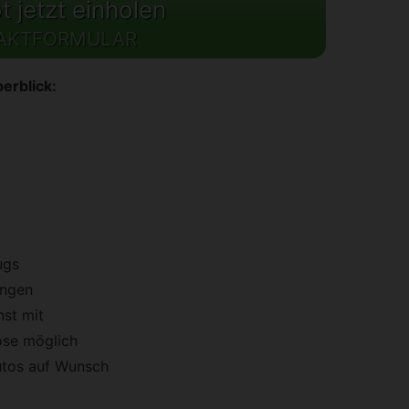
 jetzt einholen
AKTFORMULAR
erblick:
ugs
ungen
st mit
öse möglich
utos auf Wunsch