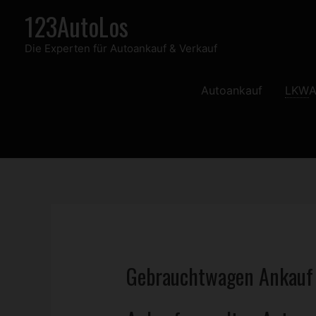
Zum
123AutoLos
Inhalt
Die Experten für Autoankauf & Verkauf
springen
Autoankauf
LKW
A
Gebrauchtwagen
Ankau