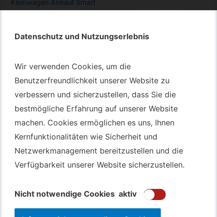
Kleinwagen
Ankauf Smart
Datenschutz und Nutzungserlebnis
Datenschutz und Nutzungserlebnis
Autotransport – An & Verkauf
Wir verwenden Cookies, um die
Wir verwenden Cookies, um die
Autotransport Bochum
Benutzerfreundlichkeit unserer Website zu
Benutzerfreundlichkeit unserer Website zu
verbessern und sicherzustellen, dass Sie die
verbessern und sicherzustellen, dass Sie die
Autotransport Düsseldorf
bestmögliche Erfahrung auf unserer Website
bestmögliche Erfahrung auf unserer Website
Autotransport Essen
machen. Cookies ermöglichen es uns, Ihnen
machen. Cookies ermöglichen es uns, Ihnen
Autoexport Gelsenkirchen
Kernfunktionalitäten wie Sicherheit und
Kernfunktionalitäten wie Sicherheit und
Autoexport Herne
Netzwerkmanagement bereitzustellen und die
Netzwerkmanagement bereitzustellen und die
Autoüberführung Leverkusen
Verfügbarkeit unserer Website sicherzustellen.
Verfügbarkeit unserer Website sicherzustellen.
Autoüberführung Mülheim an der Ruhr
Gebrauchtwagen
Ankauf Bochum
Nicht notwendige Cookies
Nicht notwendige Cookies
aktiv
aktiv