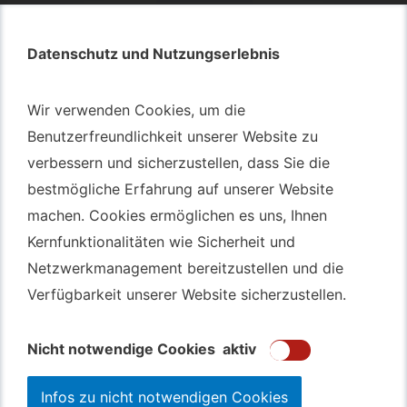
Datenschutz und Nutzungserlebnis
Datenschutz und Nutzungserlebnis
Autotransport – An & Verkauf
Wir verwenden Cookies, um die
Wir verwenden Cookies, um die
Autotransport Bochum
Benutzerfreundlichkeit unserer Website zu
Benutzerfreundlichkeit unserer Website zu
verbessern und sicherzustellen, dass Sie die
verbessern und sicherzustellen, dass Sie die
Autotransport Düsseldorf
bestmögliche Erfahrung auf unserer Website
bestmögliche Erfahrung auf unserer Website
Autotransport Essen
machen. Cookies ermöglichen es uns, Ihnen
machen. Cookies ermöglichen es uns, Ihnen
Autoexport Gelsenkirchen
Kernfunktionalitäten wie Sicherheit und
Kernfunktionalitäten wie Sicherheit und
Autoexport Herne
Netzwerkmanagement bereitzustellen und die
Netzwerkmanagement bereitzustellen und die
Autoüberführung Leverkusen
Verfügbarkeit unserer Website sicherzustellen.
Verfügbarkeit unserer Website sicherzustellen.
Autoüberführung Mülheim an der Ruhr
Gebrauchtwagen
Ankauf Bochum
Nicht notwendige Cookies
Nicht notwendige Cookies
aktiv
aktiv
Infos zu nicht notwendigen Cookies
Infos zu nicht notwendigen Cookies