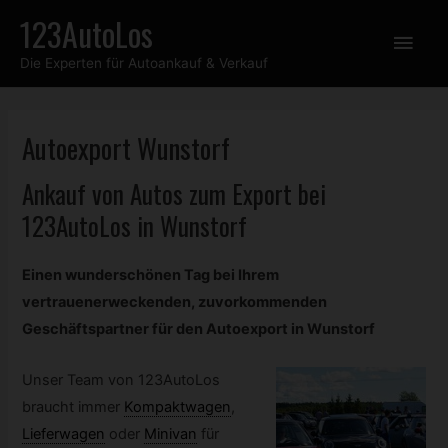
Zum
123AutoLos
Hau
Inhalt
Die Experten für Autoankauf & Verkauf
springen
Autoexport Wunstorf
Ankauf von Autos zum Export bei
123AutoLos in Wunstorf
Einen wunderschönen Tag bei Ihrem
vertrauenerweckenden, zuvorkommenden
Geschäftspartner für den Autoexport in Wunstorf
Unser Team von 123AutoLos
braucht immer
Kompaktwagen
,
Lieferwagen
oder
Minivan
für