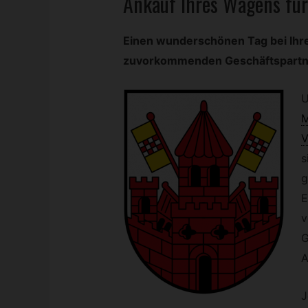
Ankauf Ihres Wagens für
Einen wunderschönen Tag bei Ih
zuvorkommenden Geschäftspartner
U
M
V
s
g
E
v
G
A
J