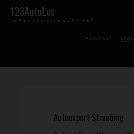
Zum
123AutoLos
Inhalt
Die Experten für Autoankauf & Verkauf
springen
Autoankauf
LKW
A
Autoexport Straubing