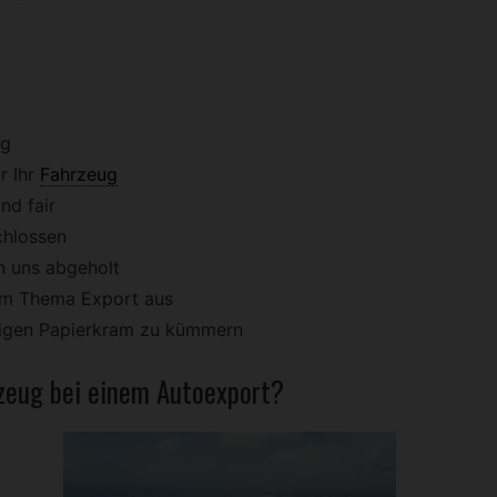
ig
r Ihr
Fahrzeug
nd fair
chlossen
n uns abgeholt
dem Thema Export aus
stigen Papierkram zu kümmern
zeug
bei einem Autoexport?