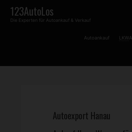
Zum
123AutoLos
Inhalt
Die Experten für Autoankauf & Verkauf
springen
Autoankauf
LKW
A
Autoexport Hanau