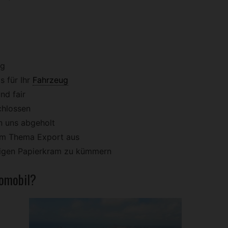
ig
 für Ihr
Fahrzeug
nd fair
chlossen
n uns abgeholt
dem Thema Export aus
stigen Papierkram zu kümmern
omobil?