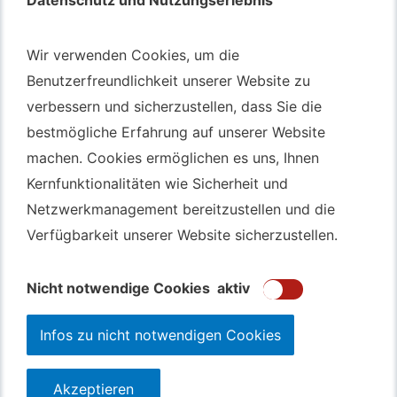
Autotransport – An & Verkauf
Wir verwenden Cookies, um die
Wir verwenden Cookies, um die
Autotransport Bochum
Benutzerfreundlichkeit unserer Website zu
Benutzerfreundlichkeit unserer Website zu
verbessern und sicherzustellen, dass Sie die
verbessern und sicherzustellen, dass Sie die
Autotransport Düsseldorf
bestmögliche Erfahrung auf unserer Website
bestmögliche Erfahrung auf unserer Website
Autotransport Essen
machen. Cookies ermöglichen es uns, Ihnen
machen. Cookies ermöglichen es uns, Ihnen
Autoexport Gelsenkirchen
Kernfunktionalitäten wie Sicherheit und
Kernfunktionalitäten wie Sicherheit und
Autoexport Herne
Netzwerkmanagement bereitzustellen und die
Netzwerkmanagement bereitzustellen und die
Autoüberführung Leverkusen
Verfügbarkeit unserer Website sicherzustellen.
Verfügbarkeit unserer Website sicherzustellen.
Autoüberführung Mülheim an der Ruhr
Gebrauchtwagen
Ankauf Bochum
Nicht notwendige Cookies
Nicht notwendige Cookies
aktiv
aktiv
Infos zu nicht notwendigen Cookies
Infos zu nicht notwendigen Cookies
Akzeptieren
Akzeptieren