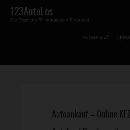
Zum
123AutoLos
Inhalt
Die Experten für Autoankauf & Verkauf
springen
Autoankauf
LKW
A
Autoankauf – Online
KF