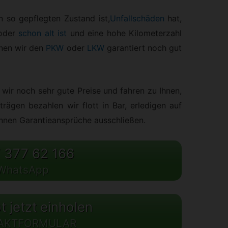
 so gepflegten Zustand ist,
Unfallschäden
hat,
 oder
schon alt ist
und eine hohe Kilometerzahl
nnen wir den
PKW
oder
LKW
garantiert noch gut
wir noch sehr gute Preise und fahren zu Ihnen,
rägen bezahlen wir flott in Bar, erledigen auf
önnen Garantieansprüche ausschließen.
 377 62 166
WhatsApp
 jetzt einholen
AKTFORMULAR