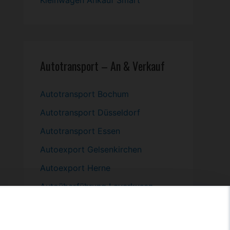
Kleinwagen
Ankauf Smart
Autotransport – An & Verkauf
Autotransport Bochum
Autotransport Düsseldorf
Autotransport Essen
Autoexport Gelsenkirchen
Autoexport Herne
Autoüberführung Leverkusen
Autoüberführung Mülheim an der
Ruhr