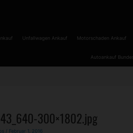
nkauf
Unfallwagen Ankauf
Motorschaden Ankauf
Autoankauf Bunde
143_640-300×1802.jpg
los
/
Februar 1, 2016