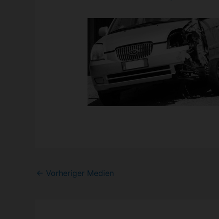
Post
←
Vorheriger Medien
navigation