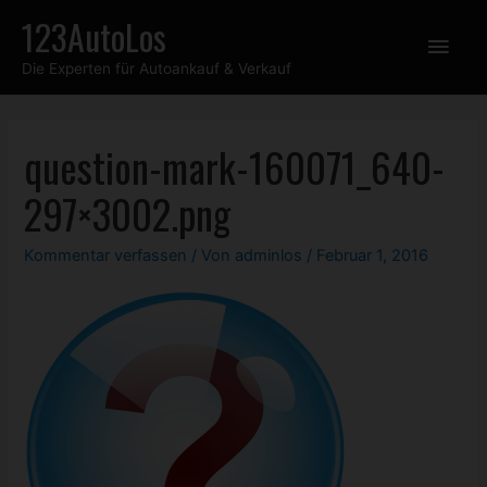
Zum
123AutoLos
Hau
Inhalt
Die Experten für Autoankauf & Verkauf
springen
question-mark-160071_640-
297×3002.png
Kommentar verfassen
/ Von
adminlos
/
Februar 1, 2016