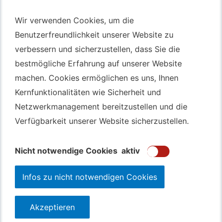
Autotransport – An & Verkauf
Wir verwenden Cookies, um die
Wir verwenden Cookies, um die
Autotransport Bochum
Benutzerfreundlichkeit unserer Website zu
Benutzerfreundlichkeit unserer Website zu
verbessern und sicherzustellen, dass Sie die
verbessern und sicherzustellen, dass Sie die
Autotransport Düsseldorf
bestmögliche Erfahrung auf unserer Website
bestmögliche Erfahrung auf unserer Website
Autotransport Essen
machen. Cookies ermöglichen es uns, Ihnen
machen. Cookies ermöglichen es uns, Ihnen
Autoexport Gelsenkirchen
Kernfunktionalitäten wie Sicherheit und
Kernfunktionalitäten wie Sicherheit und
Autoexport Herne
Netzwerkmanagement bereitzustellen und die
Netzwerkmanagement bereitzustellen und die
Autoüberführung Leverkusen
Verfügbarkeit unserer Website sicherzustellen.
Verfügbarkeit unserer Website sicherzustellen.
Autoüberführung Mülheim an der Ruhr
Gebrauchtwagen
Ankauf Bochum
Nicht notwendige Cookies
Nicht notwendige Cookies
aktiv
aktiv
Infos zu nicht notwendigen Cookies
Infos zu nicht notwendigen Cookies
Akzeptieren
Akzeptieren
123autolos.de
Datenschutz
Impressum
Sitemap