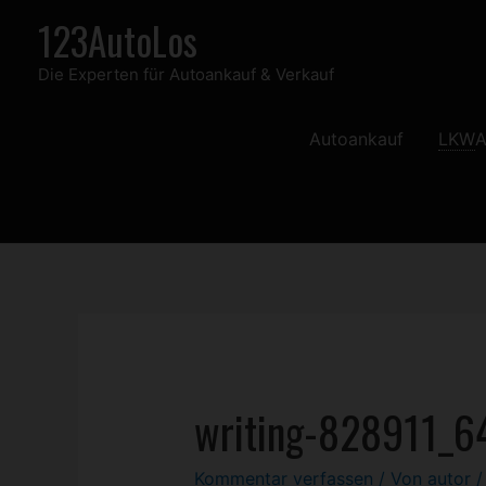
Zum
123AutoLos
Inhalt
Die Experten für Autoankauf & Verkauf
springen
Autoankauf
LKW
A
writing-828911_6
Kommentar verfassen
/ Von
autor