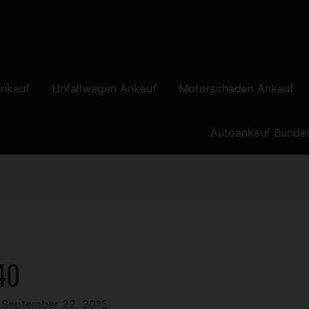
nkauf
Unfallwagen Ankauf
Motorschaden Ankauf
Autoankauf Bunde
40
/
September 22, 2015