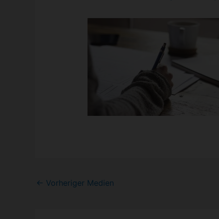
Post
←
Vorheriger Medien
navigation