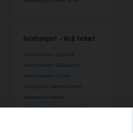
Kleinwagen
Ankauf Smart
Autotransport – An & Verkauf
Autotransport Bochum
Autotransport Düsseldorf
Autotransport Essen
Autoexport Gelsenkirchen
Autoexport Herne
Autoüberführung Leverkusen
Autoüberführung Mülheim an der
Ruhr