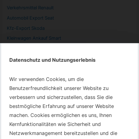
Verkehrsmittel Renault
Automobil
Export Seat
Kfz-
Export Skoda
Kleinwagen
Ankauf Smart
Datenschutz und Nutzungserlebnis
Datenschutz und Nutzungserlebnis
Autotransport – An & Verkauf
Wir verwenden Cookies, um die
Wir verwenden Cookies, um die
Autotransport Bochum
Benutzerfreundlichkeit unserer Website zu
Benutzerfreundlichkeit unserer Website zu
verbessern und sicherzustellen, dass Sie die
verbessern und sicherzustellen, dass Sie die
Autotransport Düsseldorf
bestmögliche Erfahrung auf unserer Website
bestmögliche Erfahrung auf unserer Website
Autotransport Essen
machen. Cookies ermöglichen es uns, Ihnen
machen. Cookies ermöglichen es uns, Ihnen
Autoexport Gelsenkirchen
Kernfunktionalitäten wie Sicherheit und
Kernfunktionalitäten wie Sicherheit und
Autoexport Herne
Netzwerkmanagement bereitzustellen und die
Netzwerkmanagement bereitzustellen und die
Autoüberführung Leverkusen