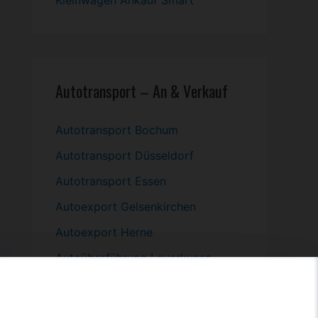
Kleinwagen
Ankauf Smart
Autotransport – An & Verkauf
Autotransport Bochum
Autotransport Düsseldorf
Autotransport Essen
Autoexport Gelsenkirchen
Autoexport Herne
Autoüberführung Leverkusen
Autoüberführung Mülheim an der
Ruhr