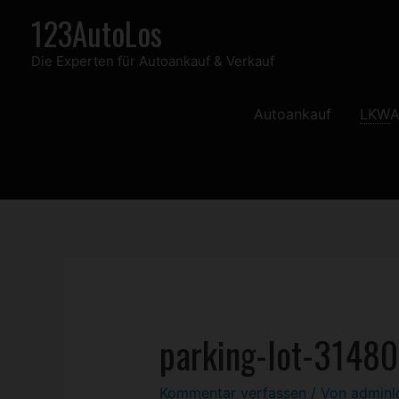
Zum
123AutoLos
Inhalt
Die Experten für Autoankauf & Verkauf
springen
Autoankauf
LKW
A
parking-lot-3148
Kommentar verfassen
/ Von
admin