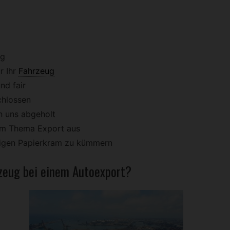
ig
r Ihr
Fahrzeug
nd fair
chlossen
n uns abgeholt
dem Thema Export aus
stigen Papierkram zu kümmern
zeug
bei einem Autoexport?