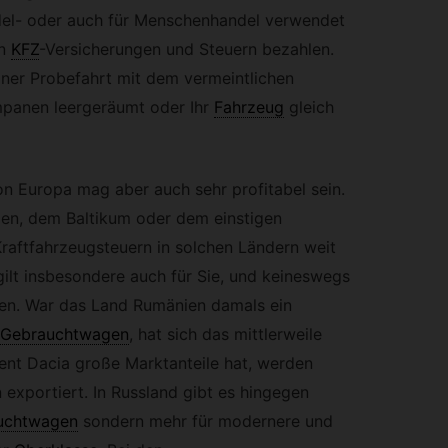
el- oder auch für Menschenhandel verwendet
n
KFZ
-
Versicherungen und Steuern bezahlen.
iner Probefahrt mit dem vermeintlichen
mpanen leergeräumt oder Ihr
Fahrzeug
gleich
n Europa mag aber auch sehr profitabel sein.
rien, dem Baltikum oder dem einstigen
Kraftfahrzeugsteuern in solchen Ländern weit
 gilt insbesondere auch für Sie, und keineswegs
gen. War das Land Rumänien damals ein
Gebrauchtwagen
,
hat sich das mittlerweile
ent Dacia große Marktanteile hat, werden
xportiert. In Russland gibt es hingegen
uchtwagen
sondern mehr für modernere und