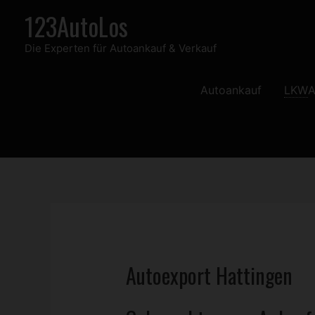
Zum
123AutoLos
Inhalt
Die Experten für Autoankauf & Verkauf
springen
Autoankauf
LKW
A
Autoexport Hattingen