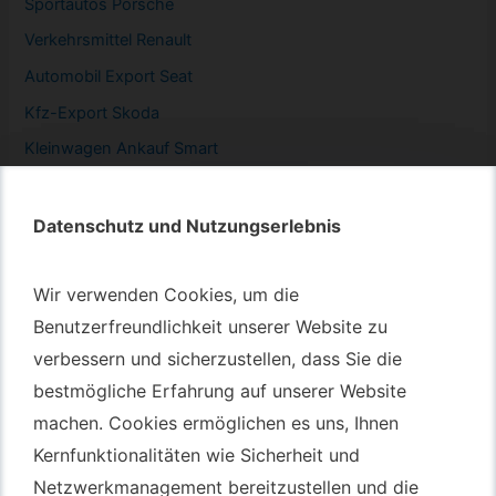
Sportautos Porsche
Verkehrsmittel Renault
Automobil
Export Seat
Kfz-
Export Skoda
Kleinwagen
Ankauf Smart
Datenschutz und Nutzungserlebnis
Datenschutz und Nutzungserlebnis
Autotransport – An & Verkauf
Wir verwenden Cookies, um die
Wir verwenden Cookies, um die
Autotransport Bochum
Benutzerfreundlichkeit unserer Website zu
Benutzerfreundlichkeit unserer Website zu
verbessern und sicherzustellen, dass Sie die
verbessern und sicherzustellen, dass Sie die
Autotransport Düsseldorf
bestmögliche Erfahrung auf unserer Website
bestmögliche Erfahrung auf unserer Website
Autotransport Essen
machen. Cookies ermöglichen es uns, Ihnen
machen. Cookies ermöglichen es uns, Ihnen
Autoexport Gelsenkirchen
Kernfunktionalitäten wie Sicherheit und
Kernfunktionalitäten wie Sicherheit und
Autoexport Herne
Netzwerkmanagement bereitzustellen und die
Netzwerkmanagement bereitzustellen und die