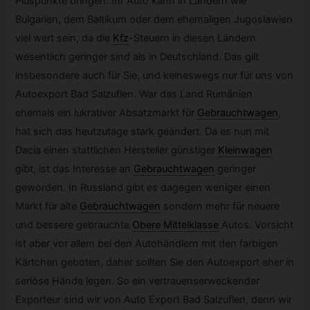
Pluspunkte bringen. Ihr Auto kann in Ländern wie
Bulgarien, dem Baltikum oder dem ehemaligen Jugoslawien
viel wert sein, da die
Kfz
-
Steuern in diesen Ländern
wesentlich geringer sind als in Deutschland. Das gilt
insbesondere auch für Sie, und keineswegs nur für uns von
Autoexport Bad Salzuflen. War das Land Rumänien
ehemals ein lukrativer Absatzmarkt für
Gebrauchtwagen
,
hat sich das heutzutage stark geändert. Da es nun mit
Dacia einen stattlichen Hersteller günstiger
Kleinwagen
gibt, ist das Interesse an
Gebrauchtwagen
geringer
geworden. In Russland gibt es dagegen weniger einen
Markt für alte
Gebrauchtwagen
sondern mehr für neuere
und bessere gebrauchte
Obere Mittelklasse
Autos. Vorsicht
ist aber vor allem bei den Autohändlern mit den farbigen
Kärtchen geboten, daher sollten Sie den Autoexport eher in
seriöse Hände legen. So ein vertrauenserweckender
Exporteur sind wir von Auto Export Bad Salzuflen, denn wir