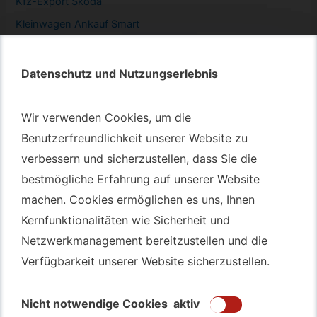
Kfz-
Export Skoda
Kleinwagen
Ankauf Smart
Datenschutz und Nutzungserlebnis
Datenschutz und Nutzungserlebnis
Autotransport – An & Verkauf
Wir verwenden Cookies, um die
Wir verwenden Cookies, um die
Autotransport Bochum
Benutzerfreundlichkeit unserer Website zu
Benutzerfreundlichkeit unserer Website zu
verbessern und sicherzustellen, dass Sie die
verbessern und sicherzustellen, dass Sie die
Autotransport Düsseldorf
bestmögliche Erfahrung auf unserer Website
bestmögliche Erfahrung auf unserer Website
Autotransport Essen
machen. Cookies ermöglichen es uns, Ihnen
machen. Cookies ermöglichen es uns, Ihnen
Autoexport Gelsenkirchen
Kernfunktionalitäten wie Sicherheit und
Kernfunktionalitäten wie Sicherheit und
Autoexport Herne
Netzwerkmanagement bereitzustellen und die
Netzwerkmanagement bereitzustellen und die
Autoüberführung Leverkusen
Verfügbarkeit unserer Website sicherzustellen.
Verfügbarkeit unserer Website sicherzustellen.
Autoüberführung Mülheim an der Ruhr
Gebrauchtwagen
Ankauf Bochum
Nicht notwendige Cookies
Nicht notwendige Cookies
aktiv
aktiv