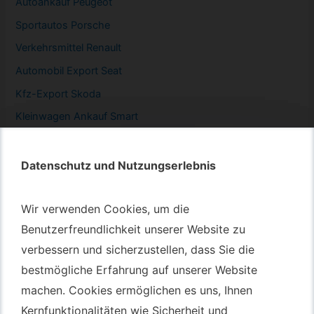
Autoankauf Peugeot
Sportautos Porsche
Verkehrsmittel Renault
Automobil
Export Seat
Kfz-
Export Skoda
Kleinwagen
Ankauf Smart
Datenschutz und Nutzungserlebnis
Datenschutz und Nutzungserlebnis
Autotransport – An & Verkauf
Wir verwenden Cookies, um die
Wir verwenden Cookies, um die
Autotransport Bochum
Benutzerfreundlichkeit unserer Website zu
Benutzerfreundlichkeit unserer Website zu
verbessern und sicherzustellen, dass Sie die
verbessern und sicherzustellen, dass Sie die
Autotransport Düsseldorf
bestmögliche Erfahrung auf unserer Website
bestmögliche Erfahrung auf unserer Website
Autotransport Essen
machen. Cookies ermöglichen es uns, Ihnen
machen. Cookies ermöglichen es uns, Ihnen
Autoexport Gelsenkirchen
Kernfunktionalitäten wie Sicherheit und
Kernfunktionalitäten wie Sicherheit und