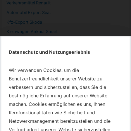
Verkehrsmittel Renault
Automobil
Export Seat
Kfz-
Export Skoda
Kleinwagen
Ankauf Smart
Datenschutz und Nutzungserlebnis
Datenschutz und Nutzungserlebnis
Autotransport – An & Verkauf
Wir verwenden Cookies, um die
Wir verwenden Cookies, um die
Autotransport Bochum
Benutzerfreundlichkeit unserer Website zu
Benutzerfreundlichkeit unserer Website zu
verbessern und sicherzustellen, dass Sie die
verbessern und sicherzustellen, dass Sie die
Autotransport Düsseldorf
bestmögliche Erfahrung auf unserer Website
bestmögliche Erfahrung auf unserer Website
Autotransport Essen
machen. Cookies ermöglichen es uns, Ihnen
machen. Cookies ermöglichen es uns, Ihnen
Autoexport Gelsenkirchen
Kernfunktionalitäten wie Sicherheit und
Kernfunktionalitäten wie Sicherheit und
Autoexport Herne
Netzwerkmanagement bereitzustellen und die
Netzwerkmanagement bereitzustellen und die
Autoüberführung Leverkusen
Verfügbarkeit unserer Website sicherzustellen.
Verfügbarkeit unserer Website sicherzustellen.