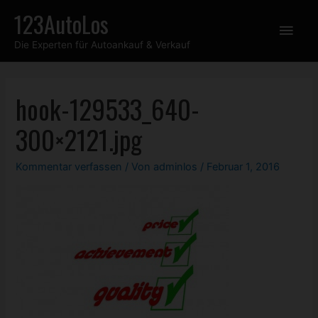
Zum
123AutoLos
Hau
Inhalt
Die Experten für Autoankauf & Verkauf
springen
hook-129533_640-
300×2121.jpg
Kommentar verfassen
/ Von
adminlos
/
Februar 1, 2016