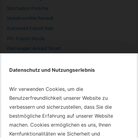
Sportautos Porsche
Verkehrsmittel Renault
Automobil
Export Seat
Kfz-
Export Skoda
Kleinwagen
Ankauf Smart
Datenschutz und Nutzungserlebnis
Datenschutz und Nutzungserlebnis
Autotransport – An & Verkauf
Wir verwenden Cookies, um die
Wir verwenden Cookies, um die
Autotransport Bochum
Benutzerfreundlichkeit unserer Website zu
Benutzerfreundlichkeit unserer Website zu
verbessern und sicherzustellen, dass Sie die
verbessern und sicherzustellen, dass Sie die
Autotransport Düsseldorf
bestmögliche Erfahrung auf unserer Website
bestmögliche Erfahrung auf unserer Website
Autotransport Essen
machen. Cookies ermöglichen es uns, Ihnen
machen. Cookies ermöglichen es uns, Ihnen
Autoexport Gelsenkirchen
Kernfunktionalitäten wie Sicherheit und
Kernfunktionalitäten wie Sicherheit und
Autoexport Herne