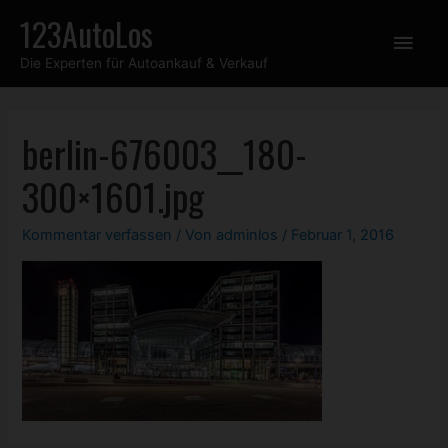
Zum
123AutoLos
Hau
Inhalt
Die Experten für Autoankauf & Verkauf
springen
berlin-676003__180-
300×1601.jpg
Kommentar verfassen
/ Von
adminlos
/
Februar 1, 2016