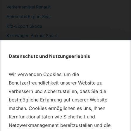
Verkehrsmittel Renault
Automobil
Export Seat
Kfz-
Export Skoda
Kleinwagen
Ankauf Smart
Datenschutz und Nutzungserlebnis
Datenschutz und Nutzungserlebnis
Autotransport – An & Verkauf
Wir verwenden Cookies, um die
Wir verwenden Cookies, um die
Autotransport Bochum
Benutzerfreundlichkeit unserer Website zu
Benutzerfreundlichkeit unserer Website zu
verbessern und sicherzustellen, dass Sie die
verbessern und sicherzustellen, dass Sie die
Autotransport Düsseldorf
bestmögliche Erfahrung auf unserer Website
bestmögliche Erfahrung auf unserer Website
Autotransport Essen
machen. Cookies ermöglichen es uns, Ihnen
machen. Cookies ermöglichen es uns, Ihnen
Autoexport Gelsenkirchen
Kernfunktionalitäten wie Sicherheit und
Kernfunktionalitäten wie Sicherheit und
Autoexport Herne
Netzwerkmanagement bereitzustellen und die
Netzwerkmanagement bereitzustellen und die
Autoüberführung Leverkusen