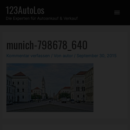
Zum
123AutoLos
Hau
Inhalt
Die Experten für Autoankauf & Verkauf
springen
munich-798678_640
Kommentar verfassen
/ Von
autor
/
September 30, 2015