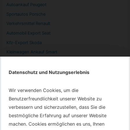
Autoankauf Peugeot
Sportautos Porsche
Verkehrsmittel Renault
Automobil
Export Seat
Kfz-
Export Skoda
Kleinwagen
Ankauf Smart
Datenschutz und Nutzungserlebnis
Datenschutz und Nutzungserlebnis
Autotransport – An & Verkauf
Wir verwenden Cookies, um die
Wir verwenden Cookies, um die
Autotransport Bochum
Benutzerfreundlichkeit unserer Website zu
Benutzerfreundlichkeit unserer Website zu
verbessern und sicherzustellen, dass Sie die
verbessern und sicherzustellen, dass Sie die
Autotransport Düsseldorf
bestmögliche Erfahrung auf unserer Website
bestmögliche Erfahrung auf unserer Website
Autotransport Essen
machen. Cookies ermöglichen es uns, Ihnen
machen. Cookies ermöglichen es uns, Ihnen
Autoexport Gelsenkirchen