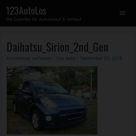
Zum
123AutoLos
Hau
Inhalt
Die Experten für Autoankauf & Verkauf
springen
Daihatsu_Sirion_2nd_Gen
Kommentar verfassen
/ Von
autor
/
September 23, 2015