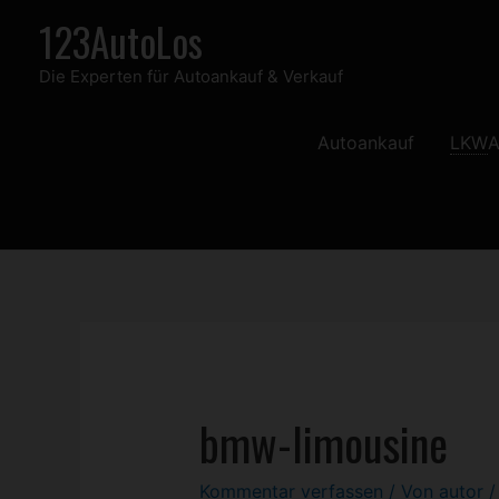
Zum
123AutoLos
Inhalt
Die Experten für Autoankauf & Verkauf
springen
Autoankauf
LKW
A
bmw-limousine
Kommentar verfassen
/ Von
autor