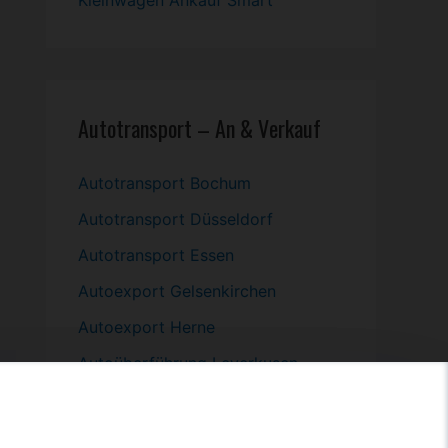
Kleinwagen
Ankauf Smart
Autotransport – An & Verkauf
Autotransport Bochum
Autotransport Düsseldorf
Autotransport Essen
Autoexport Gelsenkirchen
Autoexport Herne
Autoüberführung Leverkusen
Autoüberführung Mülheim an der
Ruhr