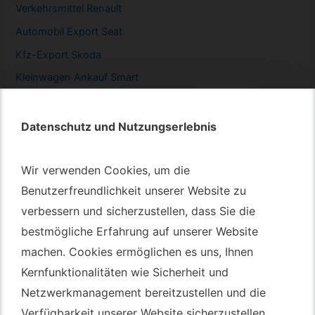
Verkehrsmittel Renault
Automobil
Export Seat
Kfz-
Export Skoda
Kleinwagen
Ankauf Smart
Datenschutz und Nutzungserlebnis
Datenschutz und Nutzungserlebnis
Autotransport – An & Verkauf
Wir verwenden Cookies, um die
Wir verwenden Cookies, um die
Autotransport Bochum
Benutzerfreundlichkeit unserer Website zu
Benutzerfreundlichkeit unserer Website zu
verbessern und sicherzustellen, dass Sie die
verbessern und sicherzustellen, dass Sie die
Autotransport Düsseldorf
bestmögliche Erfahrung auf unserer Website
bestmögliche Erfahrung auf unserer Website
Autotransport Essen
machen. Cookies ermöglichen es uns, Ihnen
machen. Cookies ermöglichen es uns, Ihnen
Autoexport Gelsenkirchen
Kernfunktionalitäten wie Sicherheit und
Kernfunktionalitäten wie Sicherheit und
Autoexport Herne
Netzwerkmanagement bereitzustellen und die
Netzwerkmanagement bereitzustellen und die
Autoüberführung Leverkusen
Verfügbarkeit unserer Website sicherzustellen.
Verfügbarkeit unserer Website sicherzustellen.