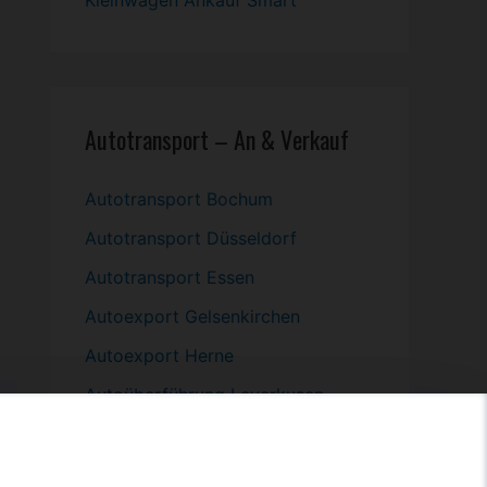
Kleinwagen
Ankauf Smart
Autotransport – An & Verkauf
Autotransport Bochum
Autotransport Düsseldorf
Autotransport Essen
Autoexport Gelsenkirchen
Autoexport Herne
Autoüberführung Leverkusen
Autoüberführung Mülheim an der
Ruhr