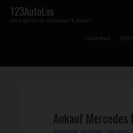
Zum
123AutoLos
Inhalt
Die Experten für Autoankauf & Verkauf
springen
Autoankauf
LKW
A
Ankauf Mercedes 
Kommentar verfassen
/ Von
autor