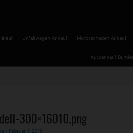
nkauf
Unfallwagen Ankauf
Motorschaden Ankauf
Autoankauf Bunde
dell-300×16010.png
los
/
Februar 1, 2016