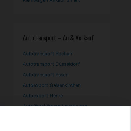
Kleinwagen
Ankauf Smart
Autotransport – An & Verkauf
Autotransport Bochum
Autotransport Düsseldorf
Autotransport Essen
Autoexport Gelsenkirchen
Autoexport Herne
Autoüberführung Leverkusen
Autoüberführung Mülheim an der
Ruhr