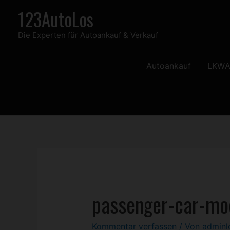
Zum
123AutoLos
Inhalt
Die Experten für Autoankauf & Verkauf
springen
Autoankauf
LKW
A
passenger-car-mo
Kommentar verfassen
/ Von
admin