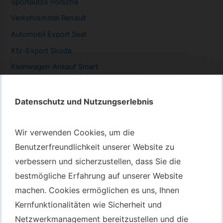
Sportautos Porsche
Verkehrsmittel Renault
Automobil
Export Seat
Kfz-
Export Skoda
Kleinwagen
Ankauf Smart
Datenschutz und Nutzungserlebnis
Datenschutz und Nutzungserlebnis
Autotransport – An & Verkauf
Wir verwenden Cookies, um die
Wir verwenden Cookies, um die
Autotransport Bochum
Benutzerfreundlichkeit unserer Website zu
Benutzerfreundlichkeit unserer Website zu
verbessern und sicherzustellen, dass Sie die
verbessern und sicherzustellen, dass Sie die
Autotransport Düsseldorf
bestmögliche Erfahrung auf unserer Website
bestmögliche Erfahrung auf unserer Website
Autotransport Essen
machen. Cookies ermöglichen es uns, Ihnen
machen. Cookies ermöglichen es uns, Ihnen
Autoexport Gelsenkirchen
Kernfunktionalitäten wie Sicherheit und
Kernfunktionalitäten wie Sicherheit und
Autoexport Herne
Netzwerkmanagement bereitzustellen und die
Netzwerkmanagement bereitzustellen und die