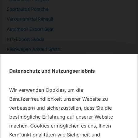
Sportautos Porsche
Verkehrsmittel Renault
Automobil
Export Seat
Kfz-
Export Skoda
Kleinwagen
Ankauf Smart
Datenschutz und Nutzungserlebnis
Datenschutz und Nutzungserlebnis
Autotransport – An & Verkauf
Wir verwenden Cookies, um die
Wir verwenden Cookies, um die
Autotransport Bochum
Benutzerfreundlichkeit unserer Website zu
Benutzerfreundlichkeit unserer Website zu
verbessern und sicherzustellen, dass Sie die
verbessern und sicherzustellen, dass Sie die
Autotransport Düsseldorf
bestmögliche Erfahrung auf unserer Website
bestmögliche Erfahrung auf unserer Website
Autotransport Essen
machen. Cookies ermöglichen es uns, Ihnen
machen. Cookies ermöglichen es uns, Ihnen
Autoexport Gelsenkirchen
Kernfunktionalitäten wie Sicherheit und
Kernfunktionalitäten wie Sicherheit und