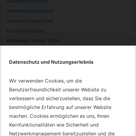
Sportautos Porsche
Verkehrsmittel Renault
Automobil
Export Seat
Kfz-
Export Skoda
Kleinwagen
Ankauf Smart
Datenschutz und Nutzungserlebnis
Datenschutz und Nutzungserlebnis
Autotransport – An & Verkauf
Wir verwenden Cookies, um die
Wir verwenden Cookies, um die
Autotransport Bochum
Benutzerfreundlichkeit unserer Website zu
Benutzerfreundlichkeit unserer Website zu
verbessern und sicherzustellen, dass Sie die
verbessern und sicherzustellen, dass Sie die
Autotransport Düsseldorf
bestmögliche Erfahrung auf unserer Website
bestmögliche Erfahrung auf unserer Website
Autotransport Essen
machen. Cookies ermöglichen es uns, Ihnen
machen. Cookies ermöglichen es uns, Ihnen
Autoexport Gelsenkirchen
Kernfunktionalitäten wie Sicherheit und
Kernfunktionalitäten wie Sicherheit und
Autoexport Herne
Netzwerkmanagement bereitzustellen und die
Netzwerkmanagement bereitzustellen und die