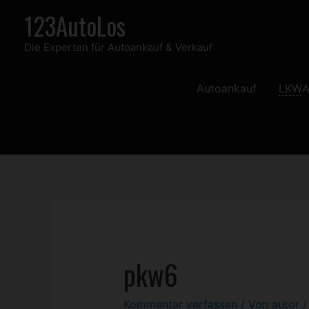
Zum
123AutoLos
Inhalt
Die Experten für Autoankauf & Verkauf
springen
Autoankauf
LKW
A
pkw6
Kommentar verfassen
/ Von
autor