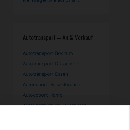
Kleinwagen
Ankauf Smart
Autotransport – An & Verkauf
Autotransport Bochum
Autotransport Düsseldorf
Autotransport Essen
Autoexport Gelsenkirchen
Autoexport Herne
Autoüberführung Leverkusen
Autoüberführung Mülheim an der
Ruhr