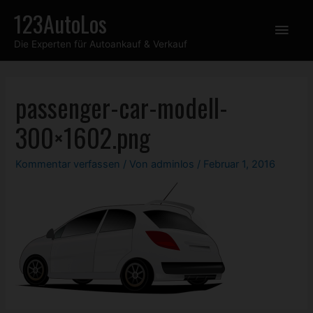
Zum
123AutoLos
Hau
Inhalt
Die Experten für Autoankauf & Verkauf
springen
passenger-car-modell-
300×1602.png
Kommentar verfassen
/ Von
adminlos
/
Februar 1, 2016