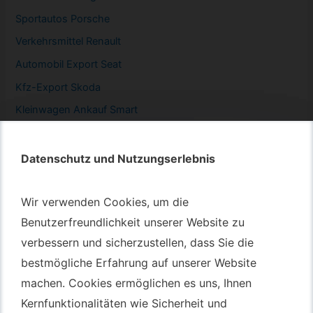
Sportautos Porsche
Verkehrsmittel Renault
Automobil
Export Seat
Kfz-
Export Skoda
Kleinwagen
Ankauf Smart
Datenschutz und Nutzungserlebnis
Datenschutz und Nutzungserlebnis
Autotransport – An & Verkauf
Wir verwenden Cookies, um die
Wir verwenden Cookies, um die
Autotransport Bochum
Benutzerfreundlichkeit unserer Website zu
Benutzerfreundlichkeit unserer Website zu
verbessern und sicherzustellen, dass Sie die
verbessern und sicherzustellen, dass Sie die
Autotransport Düsseldorf
bestmögliche Erfahrung auf unserer Website
bestmögliche Erfahrung auf unserer Website
Autotransport Essen
machen. Cookies ermöglichen es uns, Ihnen
machen. Cookies ermöglichen es uns, Ihnen
Autoexport Gelsenkirchen
Kernfunktionalitäten wie Sicherheit und
Kernfunktionalitäten wie Sicherheit und
Autoexport Herne