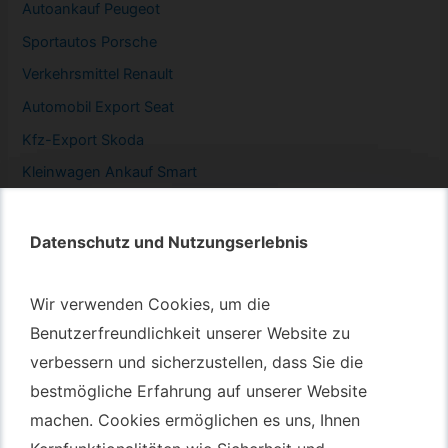
Autoankauf Peugeot
Sportautos Porsche
Verkehrsmittel Renault
Automobil
Export Seat
Kfz-
Export Skoda
Kleinwagen
Ankauf Smart
Datenschutz und Nutzungserlebnis
Datenschutz und Nutzungserlebnis
Autotransport – An & Verkauf
Wir verwenden Cookies, um die
Wir verwenden Cookies, um die
Autotransport Bochum
Benutzerfreundlichkeit unserer Website zu
Benutzerfreundlichkeit unserer Website zu
verbessern und sicherzustellen, dass Sie die
verbessern und sicherzustellen, dass Sie die
Autotransport Düsseldorf
bestmögliche Erfahrung auf unserer Website
bestmögliche Erfahrung auf unserer Website
Autotransport Essen
machen. Cookies ermöglichen es uns, Ihnen
machen. Cookies ermöglichen es uns, Ihnen
Autoexport Gelsenkirchen