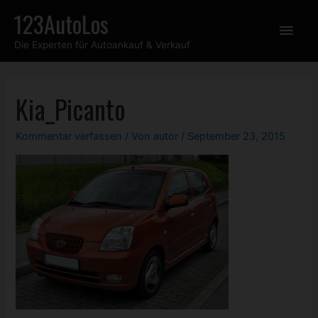
Zum
123AutoLos
Hau
Inhalt
Die Experten für Autoankauf & Verkauf
springen
Kia_Picanto
Kommentar verfassen
/ Von
autor
/
September 23, 2015