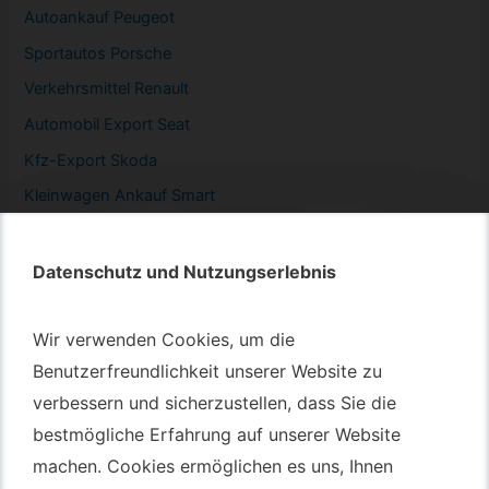
Autoankauf Peugeot
Sportautos Porsche
Verkehrsmittel Renault
Automobil
Export Seat
Kfz-
Export Skoda
Kleinwagen
Ankauf Smart
Datenschutz und Nutzungserlebnis
Datenschutz und Nutzungserlebnis
Autotransport – An & Verkauf
Wir verwenden Cookies, um die
Wir verwenden Cookies, um die
Autotransport Bochum
Benutzerfreundlichkeit unserer Website zu
Benutzerfreundlichkeit unserer Website zu
verbessern und sicherzustellen, dass Sie die
verbessern und sicherzustellen, dass Sie die
Autotransport Düsseldorf
bestmögliche Erfahrung auf unserer Website
bestmögliche Erfahrung auf unserer Website
Autotransport Essen
machen. Cookies ermöglichen es uns, Ihnen
machen. Cookies ermöglichen es uns, Ihnen
Autoexport Gelsenkirchen