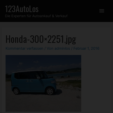
Zum
123AutoLos
Hau
Inhalt
Die Experten für Autoankauf & Verkauf
springen
Honda-300×2251.jpg
Kommentar verfassen
/ Von
adminlos
/
Februar 1, 2016