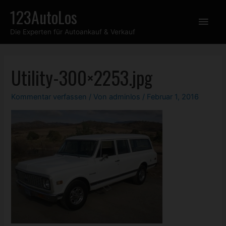
Zum
123AutoLos
Hau
Inhalt
Die Experten für Autoankauf & Verkauf
springen
Utility-300×2253.jpg
Kommentar verfassen
/ Von
adminlos
/
Februar 1, 2016