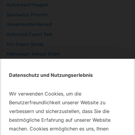
Autoankauf Peugeot
Sportautos Porsche
Verkehrsmittel Renault
Automobil
Export Seat
Kfz-
Export Skoda
Kleinwagen
Ankauf Smart
Datenschutz und Nutzungserlebnis
Datenschutz und Nutzungserlebnis
Autotransport – An & Verkauf
Wir verwenden Cookies, um die
Wir verwenden Cookies, um die
Autotransport Bochum
Benutzerfreundlichkeit unserer Website zu
Benutzerfreundlichkeit unserer Website zu
verbessern und sicherzustellen, dass Sie die
verbessern und sicherzustellen, dass Sie die
Autotransport Düsseldorf
bestmögliche Erfahrung auf unserer Website
bestmögliche Erfahrung auf unserer Website
Autotransport Essen
machen. Cookies ermöglichen es uns, Ihnen
machen. Cookies ermöglichen es uns, Ihnen
Autoexport Gelsenkirchen