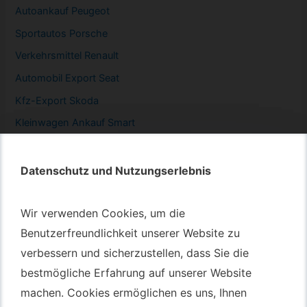
Autoankauf Peugeot
Sportautos Porsche
Verkehrsmittel Renault
Automobil
Export Seat
Kfz-
Export Skoda
Kleinwagen
Ankauf Smart
Datenschutz und Nutzungserlebnis
Datenschutz und Nutzungserlebnis
Autotransport – An & Verkauf
Wir verwenden Cookies, um die
Wir verwenden Cookies, um die
Autotransport Bochum
Benutzerfreundlichkeit unserer Website zu
Benutzerfreundlichkeit unserer Website zu
verbessern und sicherzustellen, dass Sie die
verbessern und sicherzustellen, dass Sie die
Autotransport Düsseldorf
bestmögliche Erfahrung auf unserer Website
bestmögliche Erfahrung auf unserer Website
Autotransport Essen
machen. Cookies ermöglichen es uns, Ihnen
machen. Cookies ermöglichen es uns, Ihnen
Autoexport Gelsenkirchen