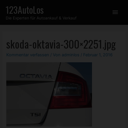
Zum
123AutoLos
Hau
Inhalt
Die Experten für Autoankauf & Verkauf
springen
skoda-oktavia-300×2251.jpg
Kommentar verfassen
/ Von
adminlos
/
Februar 1, 2016