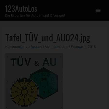
Zum
123AutoLos
Hau
Inhalt
Die Experten für Autoankauf & Verkauf
springen
Tafel_TÜV_und_AU024.jpg
Kommentar verfassen
/ Von
adminlos
/
Februar 1, 2016