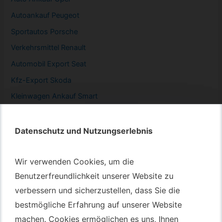
Autoankauf Peugeot
Sportautos Porsche
Verkehrsmittel Renault
Automobil
Export Seat
Kfz-
Export Skoda
Kleinwagen
Ankauf Smart
Datenschutz und Nutzungserlebnis
Datenschutz und Nutzungserlebnis
Autotransport – An & Verkauf
Wir verwenden Cookies, um die
Wir verwenden Cookies, um die
Autotransport Bochum
Benutzerfreundlichkeit unserer Website zu
Benutzerfreundlichkeit unserer Website zu
verbessern und sicherzustellen, dass Sie die
verbessern und sicherzustellen, dass Sie die
Autotransport Düsseldorf
bestmögliche Erfahrung auf unserer Website
bestmögliche Erfahrung auf unserer Website
Autotransport Essen
machen. Cookies ermöglichen es uns, Ihnen
machen. Cookies ermöglichen es uns, Ihnen