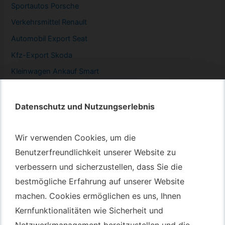
Sportautos Porsche
Verkehrsmittel Renault
Automobil
Export Seat
Kfz-
Export Skoda
Kleinwagen
Ankauf Smart
Datenschutz und Nutzungserlebnis
Datenschutz und Nutzungserlebnis
Autotransport – An & Verkauf
Wir verwenden Cookies, um die
Wir verwenden Cookies, um die
Autotransport Bochum
Benutzerfreundlichkeit unserer Website zu
Benutzerfreundlichkeit unserer Website zu
verbessern und sicherzustellen, dass Sie die
verbessern und sicherzustellen, dass Sie die
Autotransport Düsseldorf
bestmögliche Erfahrung auf unserer Website
bestmögliche Erfahrung auf unserer Website
Autotransport Essen
machen. Cookies ermöglichen es uns, Ihnen
machen. Cookies ermöglichen es uns, Ihnen
Autoexport Gelsenkirchen
Kernfunktionalitäten wie Sicherheit und
Kernfunktionalitäten wie Sicherheit und
Autoexport Herne
Netzwerkmanagement bereitzustellen und die
Netzwerkmanagement bereitzustellen und die