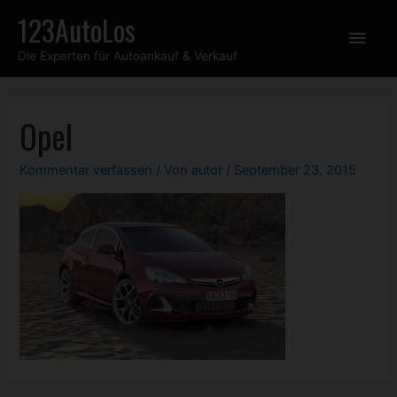
Zum
123AutoLos
Hau
Inhalt
Die Experten für Autoankauf & Verkauf
springen
Opel
Kommentar verfassen
/ Von
autor
/
September 23, 2015