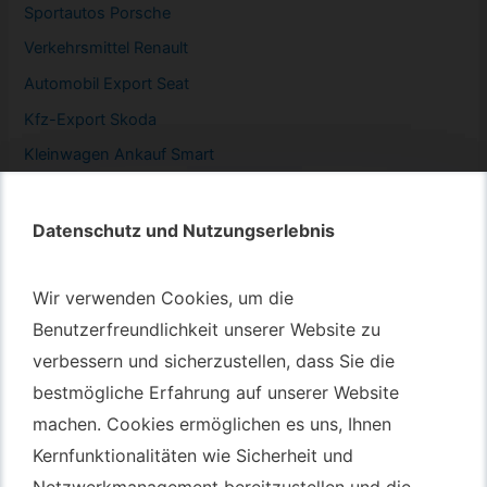
Sportautos Porsche
Verkehrsmittel Renault
Automobil
Export Seat
Kfz-
Export Skoda
Kleinwagen
Ankauf Smart
Datenschutz und Nutzungserlebnis
Datenschutz und Nutzungserlebnis
Autotransport – An & Verkauf
Wir verwenden Cookies, um die
Wir verwenden Cookies, um die
Autotransport Bochum
Benutzerfreundlichkeit unserer Website zu
Benutzerfreundlichkeit unserer Website zu
verbessern und sicherzustellen, dass Sie die
verbessern und sicherzustellen, dass Sie die
Autotransport Düsseldorf
bestmögliche Erfahrung auf unserer Website
bestmögliche Erfahrung auf unserer Website
Autotransport Essen
machen. Cookies ermöglichen es uns, Ihnen
machen. Cookies ermöglichen es uns, Ihnen
Autoexport Gelsenkirchen
Kernfunktionalitäten wie Sicherheit und
Kernfunktionalitäten wie Sicherheit und
Autoexport Herne
Netzwerkmanagement bereitzustellen und die
Netzwerkmanagement bereitzustellen und die