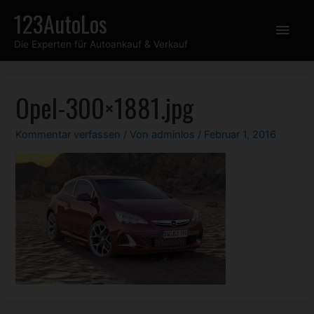
Zum
123AutoLos
Hau
Inhalt
Die Experten für Autoankauf & Verkauf
springen
Opel-300×1881.jpg
Kommentar verfassen
/ Von
adminlos
/
Februar 1, 2016