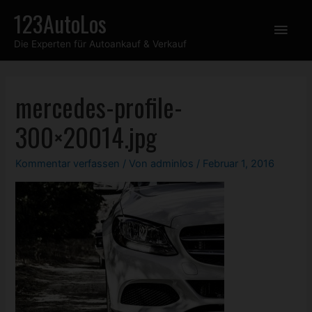
Zum
123AutoLos
Hau
Inhalt
Die Experten für Autoankauf & Verkauf
springen
mercedes-profile-
300×20014.jpg
Kommentar verfassen
/ Von
adminlos
/
Februar 1, 2016