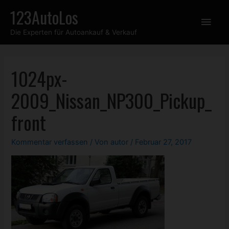
Zum
123AutoLos
Hau
Inhalt
Die Experten für Autoankauf & Verkauf
springen
1024px-
2009_Nissan_NP300_Pickup_
front
Kommentar verfassen
/ Von
autor
/
Februar 27, 2017