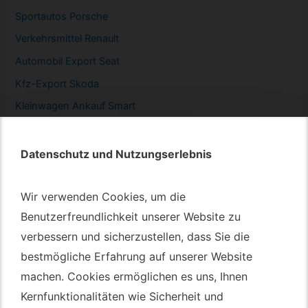
Sportautos Porsche
Verkehrsmittel Renault
Automobil
Export Seat
Kfz-
Export Skoda
Kleinwagen
Ankauf Smart
Datenschutz und Nutzungserlebnis
Datenschutz und Nutzungserlebnis
Autotransport – An & Verkauf
Wir verwenden Cookies, um die
Wir verwenden Cookies, um die
Autotransport Bochum
Benutzerfreundlichkeit unserer Website zu
Benutzerfreundlichkeit unserer Website zu
verbessern und sicherzustellen, dass Sie die
verbessern und sicherzustellen, dass Sie die
Autotransport Düsseldorf
bestmögliche Erfahrung auf unserer Website
bestmögliche Erfahrung auf unserer Website
Autotransport Essen
machen. Cookies ermöglichen es uns, Ihnen
machen. Cookies ermöglichen es uns, Ihnen
Autoexport Gelsenkirchen
Kernfunktionalitäten wie Sicherheit und
Kernfunktionalitäten wie Sicherheit und
Autoexport Herne