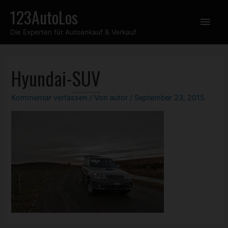
Zum
123AutoLos
Hau
Inhalt
Die Experten für Autoankauf & Verkauf
springen
Hyundai
-
SUV
Kommentar verfassen
/ Von
autor
/
September 23, 2015