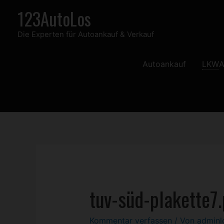
Zum
123AutoLos
Inhalt
Die Experten für Autoankauf & Verkauf
springen
Autoankauf
LKW
A
tuv-süd-plakette7
Kommentar verfassen
/ Von
admin