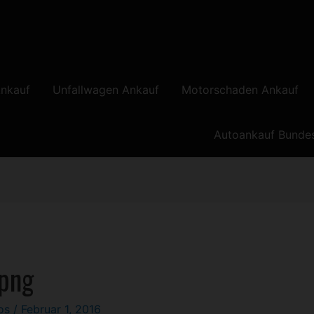
nkauf
Unfallwagen Ankauf
Motorschaden Ankauf
Autoankauf Bunde
.png
los
/
Februar 1, 2016