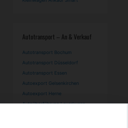
Kleinwagen
Ankauf Smart
Autotransport – An & Verkauf
Autotransport Bochum
Autotransport Düsseldorf
Autotransport Essen
Autoexport Gelsenkirchen
Autoexport Herne
Autoüberführung Leverkusen
Autoüberführung Mülheim an der
Ruhr