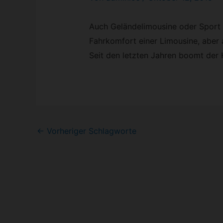
Auch Geländelimousine oder Sport U
Fahrkomfort einer Limousine, aber a
Seit den letzten Jahren boomt der 
Post
←
Vorheriger Schlagworte
navigation