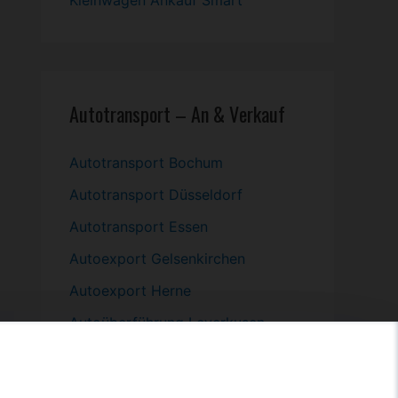
Kleinwagen
Ankauf Smart
Autotransport – An & Verkauf
Autotransport Bochum
Autotransport Düsseldorf
Autotransport Essen
Autoexport Gelsenkirchen
Autoexport Herne
Autoüberführung Leverkusen
Autoüberführung Mülheim an der
Ruhr