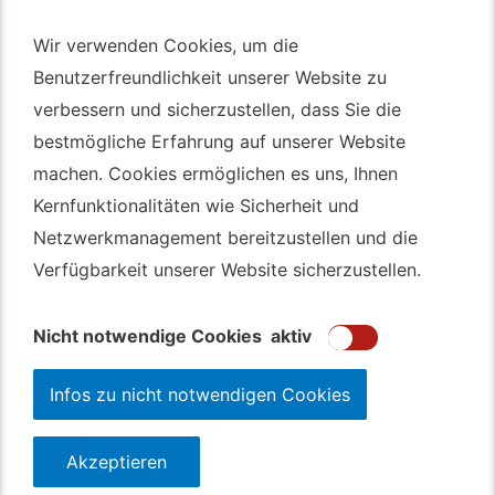
Autotransport – An & Verkauf
Wir verwenden Cookies, um die
Wir verwenden Cookies, um die
Benutzerfreundlichkeit unserer Website zu
Benutzerfreundlichkeit unserer Website zu
Autotransport Bochum
verbessern und sicherzustellen, dass Sie die
verbessern und sicherzustellen, dass Sie die
Autotransport Düsseldorf
bestmögliche Erfahrung auf unserer Website
bestmögliche Erfahrung auf unserer Website
Autotransport Essen
machen. Cookies ermöglichen es uns, Ihnen
machen. Cookies ermöglichen es uns, Ihnen
Autoexport Gelsenkirchen
Kernfunktionalitäten wie Sicherheit und
Kernfunktionalitäten wie Sicherheit und
Autoexport Herne
Netzwerkmanagement bereitzustellen und die
Netzwerkmanagement bereitzustellen und die
Autoüberführung Leverkusen
Verfügbarkeit unserer Website sicherzustellen.
Verfügbarkeit unserer Website sicherzustellen.
Autoüberführung Mülheim an der Ruhr
Gebrauchtwagen
Ankauf Bochum
Nicht notwendige Cookies
Nicht notwendige Cookies
aktiv
aktiv
Infos zu nicht notwendigen Cookies
Infos zu nicht notwendigen Cookies
Akzeptieren
Akzeptieren
123autolos.de
Datenschutz
Impressum
Sitemap