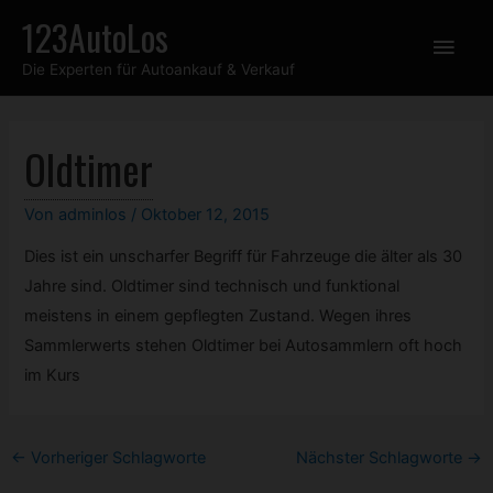
Zum
123AutoLos
Hau
Inhalt
Die Experten für Autoankauf & Verkauf
springen
Oldtimer
Von
adminlos
/
Oktober 12, 2015
Dies ist ein unscharfer Begriff für Fahrzeuge die älter als 30
Jahre sind.
Oldtimer
sind technisch und funktional
meistens in einem gepflegten Zustand. Wegen ihres
Sammlerwerts stehen Oldtimer bei Autosammlern oft hoch
im Kurs
Post
←
Vorheriger Schlagworte
Nächster Schlagworte
→
navigation